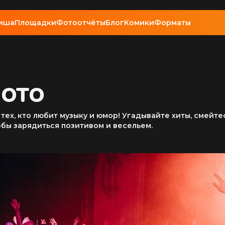
иша
Площадки
Фотоотчёты
Блог
Комики
Форматы
ЛОТО
тех, кто любит музыку и юмор! Угадывайте хиты, смейте
обы зарядиться позитивом и весельем.