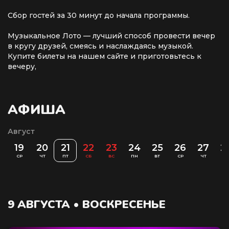
Сбор гостей за 30 минут до начала программы.
Музыкальное Лото — лучший способ провести вечер
в кругу друзей, смеясь и наслаждаясь музыкой.
Купите билеты на нашем сайте и приготовьтесь к
вечеру,
АФИША
Август
8
19
20
21
22
23
24
25
26
27
2
СР
ЧТ
ПТ
СБ
ВС
ПН
ВТ
СР
ЧТ
П
9 АВГУСТА • ВОСКРЕСЕНЬЕ