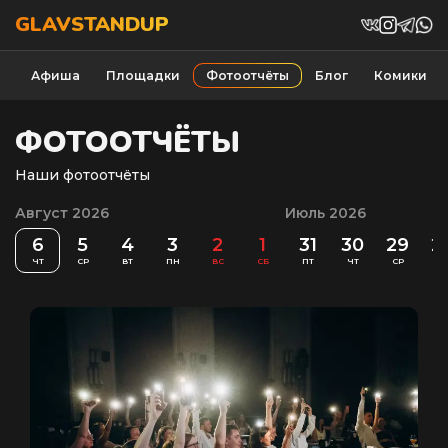
GLAVSTANDUP
Афиша
Площадки
Фотоотчёты
Блог
Комики
ФОТООТЧЁТЫ
Наши фотоотчёты
Август 2026
Июль 2026
6
5
4
3
2
1
31
30
29
2
ЧТ
СР
ВТ
ПН
ВС
СБ
ПТ
ЧТ
СР
ВТ