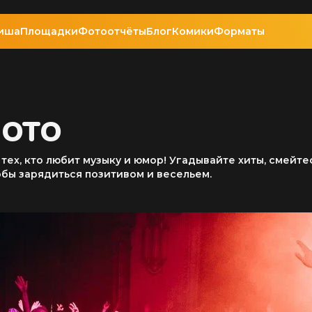
иша
Площадки
Фотоотчёты
Блог
Комики
Форматы
ЛОТО
тех, кто любит музыку и юмор! Угадывайте хиты, смейте
обы зарядиться позитивом и весельем.