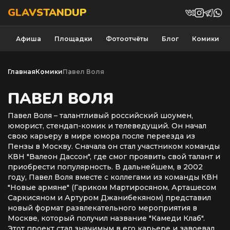
GLAVSTANDUP
Афиша
Площадки
Фотоотчёты
Блог
Комики
Главная
Комики
Павел Воля
ПАВЕЛ ВОЛЯ
Павел Воля – талантливый российский шоумен,
юморист, стендап-комик и телеведущий. Он начал
свою карьеру в мире юмора после переезда из
Пензы в Москву. Сначала он стал участником команды
КВН "Валеон Дассон", где смог проявить свой талант и
приобрести популярность. В дальнейшем, в 2002
году, Павел Воля вместе с коллегами из команды КВН
"Новые армяне" (Гариком Мартиросяном, Арташесом
Саркисяном и Артуром Джанибекяном) представил
новый формат развлекательного мероприятия в
Москве, который получил название "Камеди Клаб".
Этот проект стал значимым в его карьере и завоевал