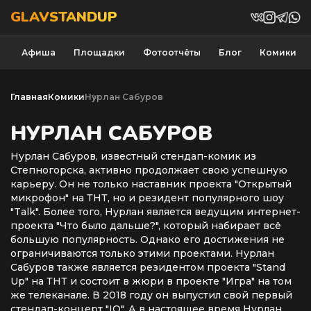
GLAVSTANDUP
Афиша
Площадки
Фотоотчёты
Блог
Комики
Главная
Комики
Нурлан Сабуров
НУРЛАН САБУРОВ
Нурлан Сабуров, известный стендап-комик из
Степногорска, активно продолжает свою успешную
карьеру. Он не только наставник проекта "Открытый
микрофон" на ТНТ, но и резидент популярного шоу
"Talk". Более того, Нурлан является ведущим интернет-
проекта "Что было дальше?", который набирает всё
большую популярность. Однако его достижения не
ограничиваются только этими проектами. Нурлан
Сабуров также является резидентом проекта "Stand
Up" на ТНТ и состоит в жюри в проекте "Игра" на том
же телеканале. В 2018 году он выпустил свой первый
стендап-концерт "IQ". А в настоящее время Нурлан