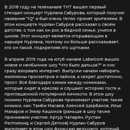
В 2018 году на телеканале ТНТ вышел первый
стендап-концерт Нурлана Сабурова, который получил
название "IQ" и был очень тепло принят зрителями. В
этом концерте Нурлан Сабуров рассказал о своём
детстве, о том как он рос в бедной семье, учился в
школе. Этот концерт является открывающим в
карьере Нурлана, поэтому он больше рассказывает,
кто он такой, подкрепляя это шутками.
В апреле 2019 года на ютуб-канале Labelcom вышло
новое и необычное шоу "Что было дальше?" и оно
сразу взорвало интернет. Выпуски начали набирать
миллионы просмотров и лайков, а секрет достаточно,
прост. Всё благодаря химии между комиками,
которые сидят в креслах и слушают историю гостя и
приглашенной популярной личности. В этом шоу
помимо Нурлана Сабурова принимают участие, такие
комики, как: Тамби Масаев, Алексей Щербаков, Илья
Макаров и Эмир Кашоков (раньше в шоу также
принимали участие: Артур Чапарян, Рустам
Рептилоид и Сергей Детков) Нурлан Сабуров
выполняет в этом шоу функцию ведущего, который