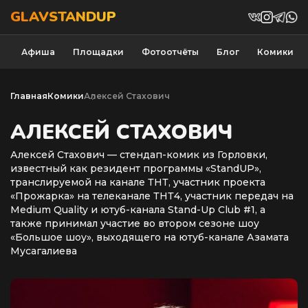
GLAVSTANDUP
Афиша
Площадки
Фотоотчёты
Блог
Комики
Главная
Комики
Алексей Стахович
АЛЕКСЕЙ СТАХОВИЧ
Алексей Стахович — стендап-комик из Горловки,
известный как резидент программы «StandUP»,
транслируемой на канале ТНТ, участник проекта
«Прожарка» на телеканале ТНТ4, участник передач на
Medium Quality и ютуб-канала Stand-Up Club #1, а
также принимал участие во втором сезоне шоу
«Большое шоу», выходящего на ютуб-канале Азамата
Мусагалиева