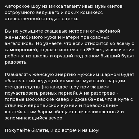
Авторское шоу из микса талантливых музыкантов,
остроумного ведущего и ярких комикесс
отечественной стендап сцены.
Вы не услышите слащавые истории от «любимой
жены любимого мужа и матери прекрасных
ангелочков». Но узнаете, что если относится ко всему с
самоиронией, то даже ипотека на 857 лет, исключение
ребенка из школы и орущий под окном бывший будут
радовать.
Разбавлять женскую энергию мужским шармом будет
обаятельный ведущий-комик из мужской гвардии
стендап сцены (на каждое шоу приглашаем
поучаствовать разных парней). А на разогреве -
топовые московские кавер и джаз бэнды, что в купе с
отличной европейской кухней и превосходным
коктейльным баром обещает вам великолепный и
запоминающийся вечер.
Покупайте билеты, и до встречи на шоу!