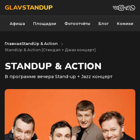
GLAVSTANDUP
Афиша
Площадки
Фотоотчёты
Блог
Комики
Главная
StandUp & Action
StandUp & Action (Cтендап + Джаз концерт)
STANDUP & ACTION
В программе вечера Stand-up + Jazz концерт