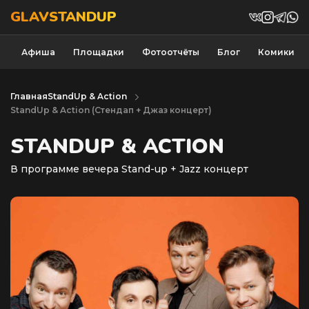
GLAVSTANDUP
Афиша
Площадки
Фотоотчёты
Блог
Комики
Главная
StandUp & Action
StandUp & Action (Cтендап + Джаз концерт)
STANDUP & ACTION
В программе вечера Stand-up + Jazz концерт