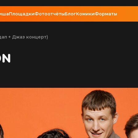
иша
Площадки
Фотоотчёты
Блог
Комики
Форматы
дап + Джаз концерт)
ON