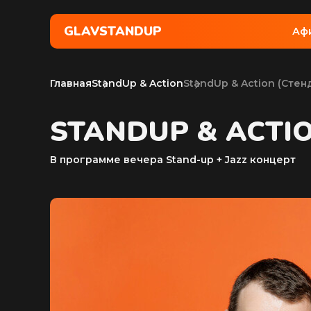
GLAVSTANDUP
Аф
Главная
StandUp & Action
StandUp & Action (Cтен
STANDUP & ACTI
В программе вечера Stand-up + Jazz концерт