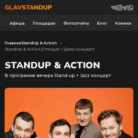
GLAVSTANDUP
Афиша
Площадки
Фотоотчёты
Блог
Комики
Главная
StandUp & Action
StandUp & Action (Cтендап + Джаз концерт)
STANDUP & ACTION
В программе вечера Stand-up + Jazz концерт