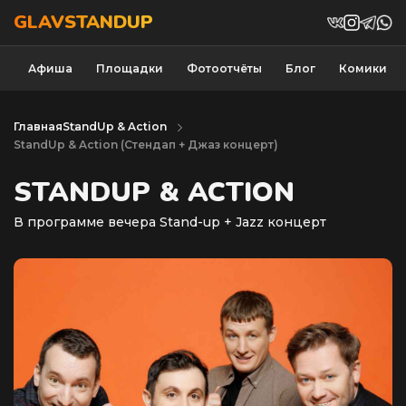
GLAVSTANDUP
Афиша
Площадки
Фотоотчёты
Блог
Комики
Главная
StandUp & Action
StandUp & Action (Cтендап + Джаз концерт)
STANDUP & ACTION
В программе вечера Stand-up + Jazz концерт