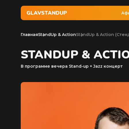
GLAVSTANDUP
Аф
Главная
StandUp & Action
StandUp & Action (Cтен
STANDUP & ACTI
В программе вечера Stand-up + Jazz концерт