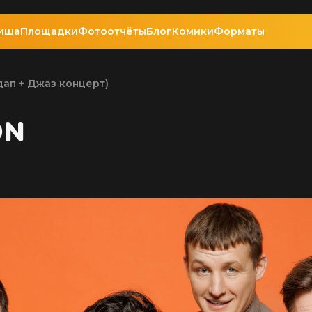
иша
Площадки
Фотоотчёты
Блог
Комики
Форматы
дап + Джаз концерт)
ON