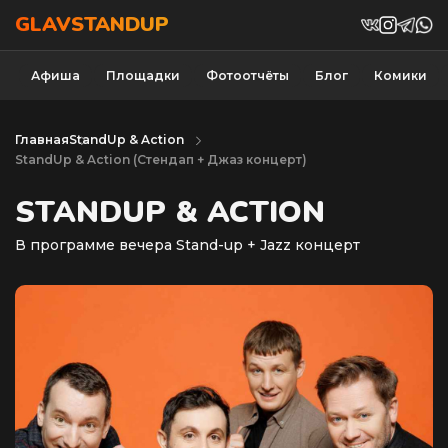
GLAVSTANDUP
Афиша
Площадки
Фотоотчёты
Блог
Комики
Главная
StandUp & Action
StandUp & Action (Cтендап + Джаз концерт)
STANDUP & ACTION
В программе вечера Stand-up + Jazz концерт