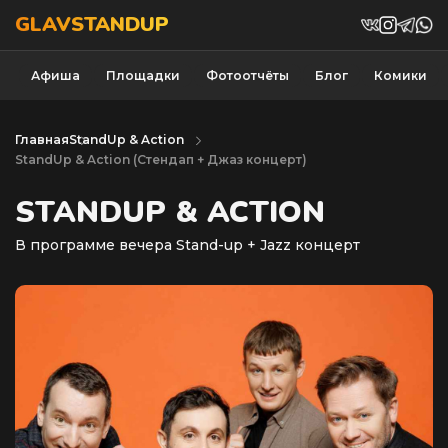
GLAVSTANDUP
Афиша
Площадки
Фотоотчёты
Блог
Комики
Главная
StandUp & Action
StandUp & Action (Cтендап + Джаз концерт)
STANDUP & ACTION
В программе вечера Stand-up + Jazz концерт