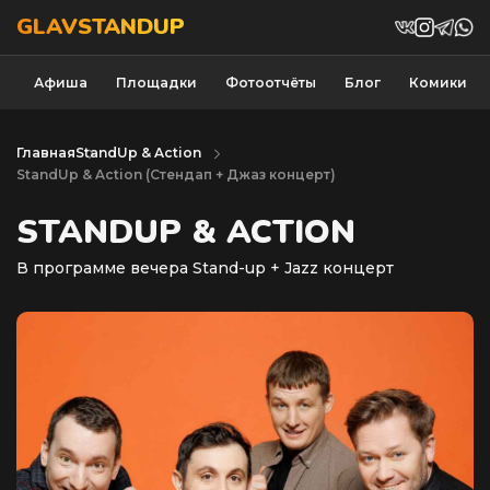
GLAVSTANDUP
Афиша
Площадки
Фотоотчёты
Блог
Комики
Главная
StandUp & Action
StandUp & Action (Cтендап + Джаз концерт)
STANDUP & ACTION
В программе вечера Stand-up + Jazz концерт