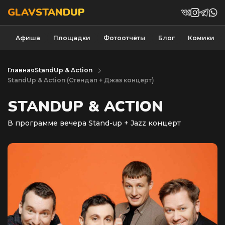
GLAVSTANDUP
Афиша
Площадки
Фотоотчёты
Блог
Комики
Главная
StandUp & Action
StandUp & Action (Cтендап + Джаз концерт)
STANDUP & ACTION
В программе вечера Stand-up + Jazz концерт