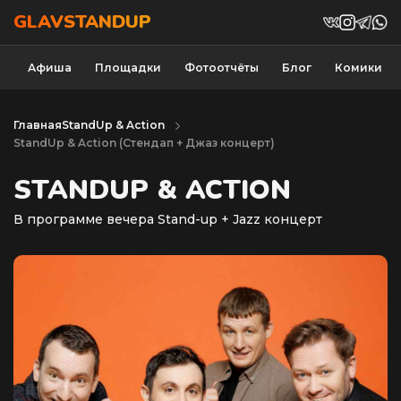
GLAVSTANDUP
Афиша
Площадки
Фотоотчёты
Блог
Комики
Главная
StandUp & Action
StandUp & Action (Cтендап + Джаз концерт)
STANDUP & ACTION
В программе вечера Stand-up + Jazz концерт